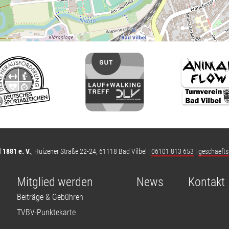
 1881 e. V.
,
Huizener Straße 22-24
,
61118 Bad Vilbel
|
06101 813 653
|
geschaefts
Mitglied werden
News
Kontakt
Beiträge & Gebühren
TVBV-Punktekarte