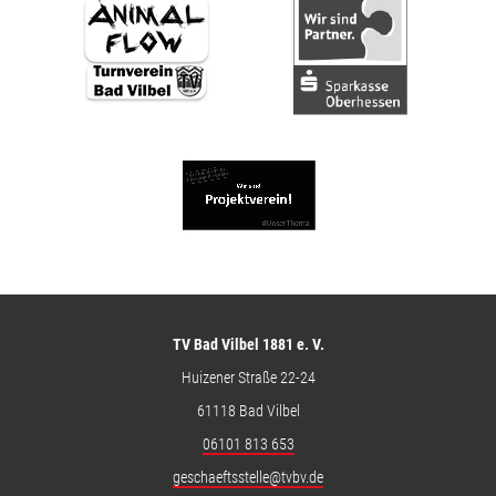
TV Bad Vilbel 1881 e. V.
Huizener Straße 22-24
61118 Bad Vilbel
06101 813 653
geschaeftsstelle@tvbv.de