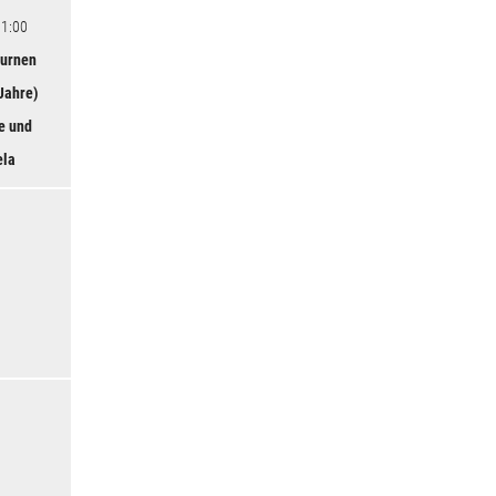
11:00
turnen
 Jahre)
e und
ela