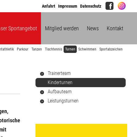
Anfahrt
Impressum
Datenschutz
ser Sportangebot
Mitglied werden
News
Kontakt
htathletik
Parkour
Tanzen
Tischtennis
Turnen
Schwimmen
Sportabzeichen
Trainerteam
Kinderturnen
Aufbauteam
Leistungsturnen
gen,
otorische
mit