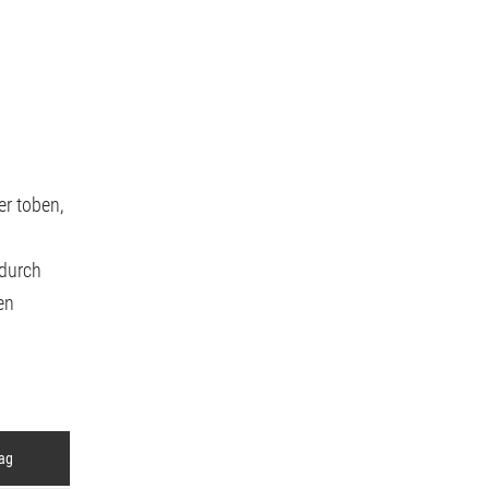
er toben,
 durch
en
ag