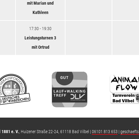
mit Marian und
Kathleen
17:30 - 19:30
Leistungsturnen 3
mit Ortrud
 1881 e. V.
,
Huizener Straße 22-24
,
61118 Bad Vilbel
|
06101 813 653
|
geschaefts