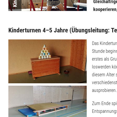
Gleichaltrig
kooperieren,
Kinderturnen 4–5 Jahre (Übungsleitung: T
Das Kinderturn
Stunde beginn
erstes als Gr
loswerden kön
diesem Alter 
verschiedens
ausprobieren.
Zum Ende spi
Entspannungs