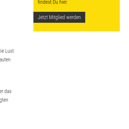
findest Du hier.
Jetzt Mitglied werden
ie Lust
bauten
er das
gten