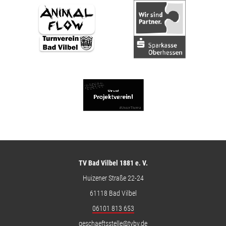
TV Bad Vilbel 1881 e. V.
Huizener Straße 22-24
61118 Bad Vilbel
06101 813 653
geschaeftsstelle@tvbv.de