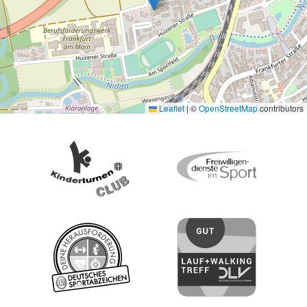
Leaflet
|
©
OpenStreetMap
contributors