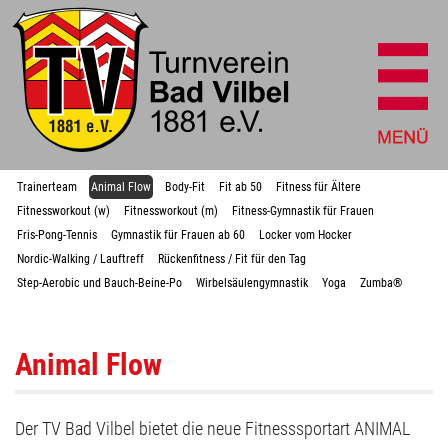
Trainerteam
Animal Flow
Body-Fit
Fit ab 50
Fitness für Ältere
Fitnessworkout (w)
Fitnessworkout (m)
Fitness-Gymnastik für Frauen
Fris-Pong-Tennis
Gymnastik für Frauen ab 60
Locker vom Hocker
Nordic-Walking / Lauftreff
Rückenfitness / Fit für den Tag
Step-Aerobic und Bauch-Beine-Po
Wirbelsäulengymnastik
Yoga
Zumba®
Animal Flow
Der TV Bad Vilbel bietet die neue Fitnesssportart ANIMAL